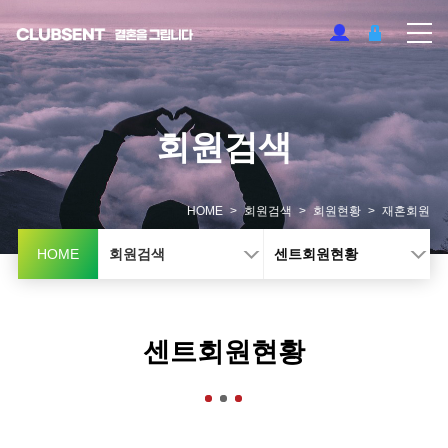
회
원
검
색
HOME
>
회원검색
>
회원현황
>
재혼회원
HOME
회원검색
센트회원현황
센트회원현황