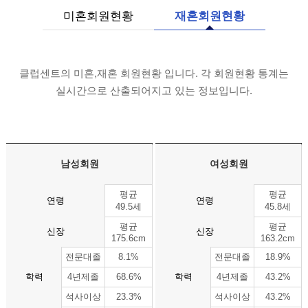
미혼회원현황
재혼회원현황
클럽센트의 미혼,재혼 회원현황 입니다.
각 회원현황 통계는
실시간으로 산출되어지고 있는 정보입니다.
남성회원
여성회원
평균
평균
연령
연령
49.5세
45.8세
평균
평균
신장
신장
175.6cm
163.2cm
전문대졸
8.1%
전문대졸
18.9%
학력
4년제졸
68.6%
학력
4년제졸
43.2%
석사이상
23.3%
석사이상
43.2%