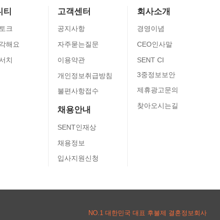
니티
고객센터
회사소개
토크
공지사항
경영이념
각해요
자주묻는질문
CEO인사말
서치
이용약관
SENT CI
3중정보보안
개인정보취급방침
제휴광고문의
불편사항접수
찾아오시는길
채용안내
SENT인재상
채용정보
입사지원신청
NO.1 대한민국 대표 후불제 결혼정보회사