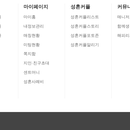
마이페이지
성혼커플
커뮤
원
마이홈
성혼커플리스트
매니저
원
내정보관리
성혼커플스토리
함께생
황
매칭현황
성혼커플포토존
해피리
미팅현황
성혼커플알리기
쪽지함
지인·친구초대
센트머니
성혼사례비