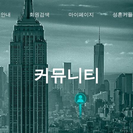
스안내
회원검색
마이페이지
성혼커플
커
뮤
니
티