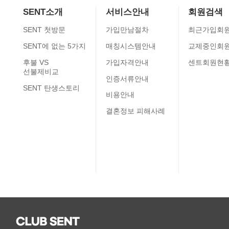
SENT소개
서비스안내
회원검색
SENT 첫방문
가입만남절차
최근가입회
SENT에 없는 5가지
매칭시스템안내
교제중인회
후불 VS
가입자격안내
센트회원현
선불제비교
인증서류안내
SENT 탄생스토리
비용안내
결혼정보 피해사례